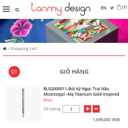
(
1
)
EN
VI
Shopping cart
01
GIỎ HÀNG
BLSG000011-Bút Ký Ngọc Trai Nâu
Mississippi -Mạ Titanium Gold-Inspired
[Xóa]
Số lượng:
1,699,000 VNĐ