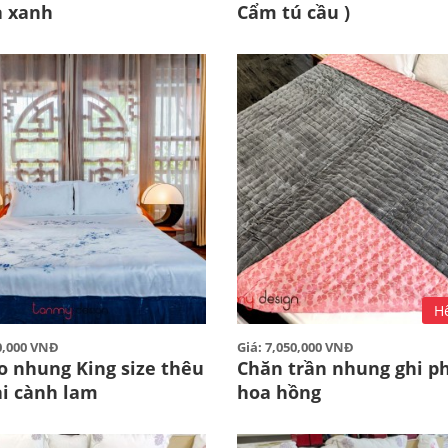
a xanh
Cẩm tú cầu )
H
60,000 VNĐ
Giá: 7,050,000 VNĐ
o nhung King size thêu
Chăn trần nhung ghi ph
i cành lam
hoa hồng