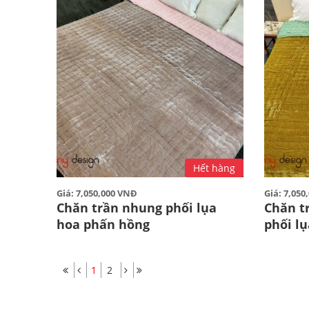
Hết hàng
Giá: 7,050,000 VNĐ
Giá: 7,05
Chăn trần nhung phối lụa
Chăn t
hoa phấn hồng
phối l
1
2