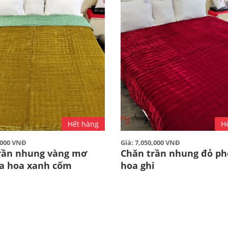
Hết hàng
H
0,000 VNĐ
Giá: 7,050,000 VNĐ
rần nhung vàng mơ
Chăn trần nhung đỏ ph
ụa hoa xanh cốm
hoa ghi