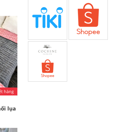
ết hàng
ối lụa