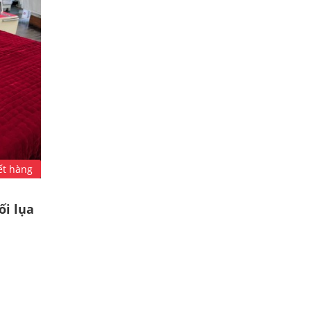
ết hàng
ối lụa