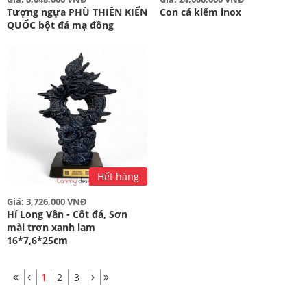
Tượng ngựa PHÙ THIÊN KIẾN
Con cá kiếm inox
QUỐC bột đá mạ đồng
Hết hàng
Giá: 3,726,000 VNĐ
Hí Long Vân - Cốt đá, Sơn
mài trơn xanh lam
16*7,6*25cm
1
2
3