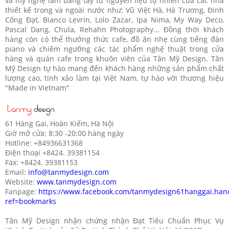
và mỹ nghệ làm bằng tay từ nguyên liệu tự nhiên của các nhà
thiết kế trong và ngoài nước như: Vũ Việt Hà, Hà Trương, Đinh
Công Đạt, Bianco Levrin, Lolo Zazar, Ipa Nima, My Way Deco,
Pascal Dang, Chula, Rehahn Photography... Đồng thời khách
hàng còn có thể thưởng thức cafe, đồ ăn nhẹ cùng tiếng đàn
piano và chiêm ngưỡng các tác phẩm nghệ thuật trong cửa
hàng và quán cafe trong khuôn viên của Tân Mỹ Design. Tân
Mỹ Design tự hào mang đến khách hàng những sản phẩm chất
lượng cao, tinh xảo làm tại Việt Nam, tự hào với thương hiệu
"Made in Vietnam"
61 Hàng Gai, Hoàn Kiếm, Hà Nội
Giờ mở cửa: 8:30 -20:00 hàng ngày
​Hotline: +84936631368
Điện thoại +8424. 39381154​
Fax: +8424. 39381153​
Email:
info@tanmydesign.com
Website:
www.tanmydesign.com
Fanpage:
https://www.facebook.com/tanmydesign61hanggai.hano
ref=bookmarks
Tân Mỹ Design nhận chứng nhận Đạt Tiêu Chuẩn Phục Vụ