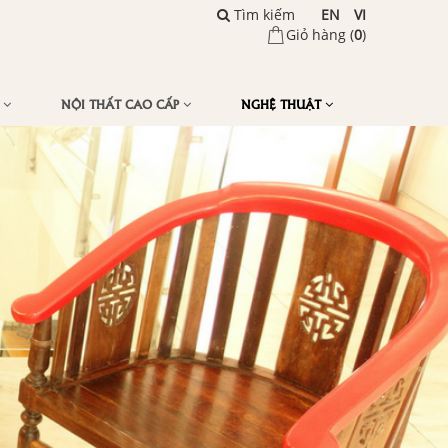
Tìm kiếm
EN
VI
Giỏ hàng (
0
)
Ế
NỘI THẤT CAO CẤP
NGHỆ THUẬT