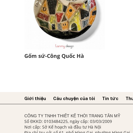
Gốm sứ-Công Quốc Hà
Giới thiệu
Câu chuyện của tôi
Tin tức
Thư
CÔNG TY TNHH THIẾT KẾ THỜI TRANG TÂN MỸ
Số ĐKKD: 0103484225, ngày cấp: 03/03/2009
Nơi cấp: Sở Kế hoạch và đầu tư Hà Nội
Địa chỉ trụ sở: số 61, phố Hàng Gai, phường Hàng Gai,