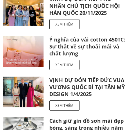
NHÂN CHỦ TỊCH QUỐC HỘI
HÀN QUỐC 20/11/2025
XEM THÊM
Ý nghĩa của vải cotton 450TC:
Sự thật về sự thoải mái và
chất lượng
XEM THÊM
VỊNH DỰ ĐÓN TIẾP ĐỨC VUA
VƯƠNG QUỐC BỈ TẠI TÂN MỸ
DESIGN 1/4/2025
XEM THÊM
Cách giữ gìn đồ sơn mài đẹp
bóng, sáng trong nhiều năm