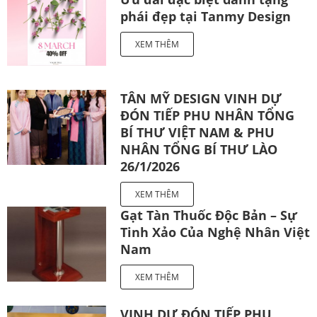
phái đẹp tại Tanmy Design
XEM THÊM
TÂN MỸ DESIGN VINH DỰ
ĐÓN TIẾP PHU NHÂN TỔNG
BÍ THƯ VIỆT NAM & PHU
NHÂN TỔNG BÍ THƯ LÀO
26/1/2026
XEM THÊM
Gạt Tàn Thuốc Độc Bản – Sự
Tinh Xảo Của Nghệ Nhân Việt
Nam
XEM THÊM
VINH DỰ ĐÓN TIẾP PHU