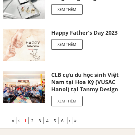
XEM THÊM
Happy Father's Day 2023
XEM THÊM
CLB cựu du học sinh Việt
Nam tại Hoa Kỳ (VUSAC
Hanoi) tại Tanmy Design
XEM THÊM
1
2
3
4
5
6