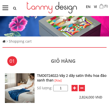
(
1
)
EN
VI
Shopping cart
01
GIỎ HÀNG
TMD0724022-Váy 2 dây satin thêu hoa đào
xanh than
[Xóa]
Số lượng:
2,824,000 VNĐ