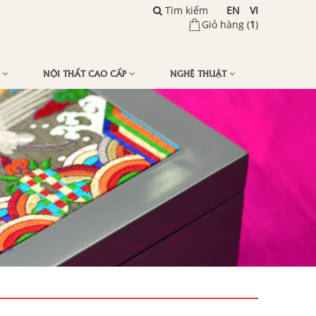
Tìm kiếm
EN
VI
Giỏ hàng (
1
)
Ế
NỘI THẤT CAO CẤP
NGHỆ THUẬT