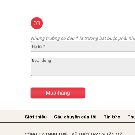
03
Những trường có dấu * là trường bắt buộc phải nh
Giới thiệu
Câu chuyện của tôi
Tin tức
Thư
CÔNG TY TNHH THIẾT KẾ THỜI TRANG TÂN MỸ