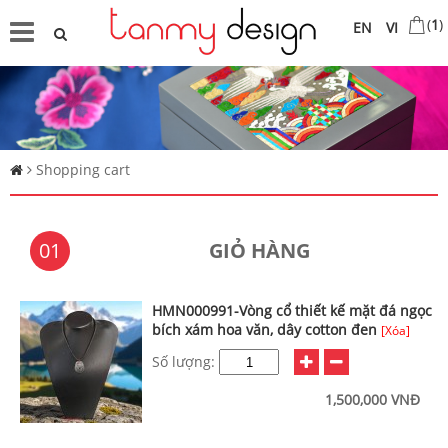
(
1
)
EN
VI
Shopping cart
01
GIỎ HÀNG
HMN000991-Vòng cổ thiết kế mặt đá ngọc
bích xám hoa văn, dây cotton đen
[Xóa]
Số lượng:
1,500,000 VNĐ