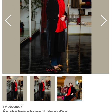
TMD0700027
Áo choàng nhung 1 khuy đen