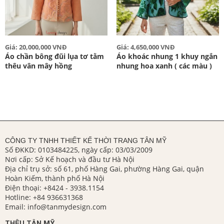
Giá: 20,000,000 VNĐ
Giá: 4,650,000 VNĐ
Áo chần bông đũi lụa tơ tằm
Áo khoác nhung 1 khuy ngắn
thêu vân mây hồng
nhung hoa xanh ( các màu )
CÔNG TY TNHH THIẾT KẾ THỜI TRANG TÂN MỸ
Số ĐKKD: 0103484225, ngày cấp: 03/03/2009
Nơi cấp: Sở Kế hoạch và đầu tư Hà Nội
Địa chỉ trụ sở: số 61, phố Hàng Gai, phường Hàng Gai, quận
Hoàn Kiếm, thành phố Hà Nội
Điện thoại:
+8424 - 3938.1154
Hotline:
+84 936631368
Email:
info@tanmydesign.com
THÊU TÂN MỸ