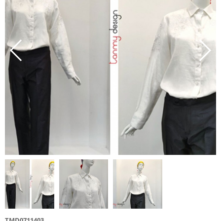
TMD0711403