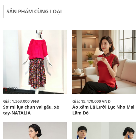
SẢN PHẨM CÙNG LOẠI
Giá: 1,363,000 VNĐ
Giá: 15,470,000 VNĐ
Sơ mi lụa chun vai gấu, xẻ
Áo xẩm Lá Lưới Lục Nho Mai
tay-NATALIA
Lâm Đỏ