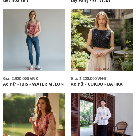
tiết hoa sen
tay vàng -NATALIA
Giá: 2,920,000 VNĐ
Giá: 2,220,000 VNĐ
Áo nữ - IBIS - WATER MELON
Áo nữ - CUKOO - BATIKA