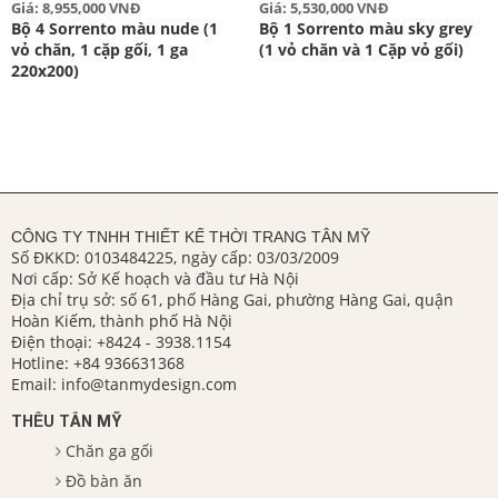
Giá: 8,955,000 VNĐ
Giá: 5,530,000 VNĐ
Bộ 4 Sorrento màu nude (1
Bộ 1 Sorrento màu sky grey
vỏ chăn, 1 cặp gối, 1 ga
(1 vỏ chăn và 1 Cặp vỏ gối)
220x200)
CÔNG TY TNHH THIẾT KẾ THỜI TRANG TÂN MỸ
Số ĐKKD: 0103484225, ngày cấp: 03/03/2009
Nơi cấp: Sở Kế hoạch và đầu tư Hà Nội
Địa chỉ trụ sở: số 61, phố Hàng Gai, phường Hàng Gai, quận
Hoàn Kiếm, thành phố Hà Nội
Điện thoại:
+8424 - 3938.1154
Hotline:
+84 936631368
Email:
info@tanmydesign.com
THÊU TÂN MỸ
Chăn ga gối
Đồ bàn ăn