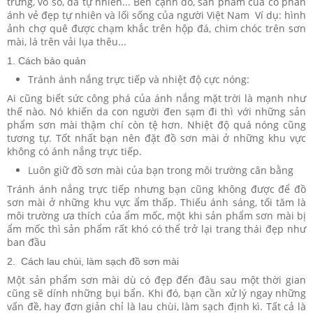
trứng, vỏ sò, đá tự nhiên... Bên cạnh đó, sản phẩm của cô phản
ánh vẻ đẹp tự nhiên và lối sống của người Việt Nam Ví dụ: hình
ảnh chợ quê được chạm khắc trên hộp đá, chim chóc trên sơn
mài, lá trên vải lụa thêu...
1. Cách bảo quản
Tránh ánh nắng trực tiếp và nhiệt độ cực nóng:
Ai cũng biết sức công phá của ánh nắng mặt trời là mạnh như
thế nào. Nó khiến da con người đen sạm đi thì với những sản
phẩm sơn mài thậm chí còn tệ hơn. Nhiệt độ quá nóng cũng
tương tự. Tốt nhất bạn nên đặt đồ sơn mài ở những khu vực
không có ánh nắng trực tiếp.
Luôn giữ đồ sơn mài của bạn trong môi trường cân bằng
Tránh ánh nắng trực tiếp nhưng bạn cũng không được để đồ
sơn mài ở những khu vực ẩm thấp. Thiếu ánh sáng, tối tăm là
môi trường ưa thích của ẩm mốc, một khi sản phẩm sơn mài bị
ẩm mốc thì sản phẩm rất khó có thể trở lại trang thái đẹp như
ban đầu​
2. Cách lau chùi, làm sạch đồ sơn mài
Một sản phẩm sơn mài dù có đẹp đến đâu sau một thời gian
cũng sẽ dính những bụi bẩn. Khi đó, bạn cần xử lý ngay những
vấn đề, hay đơn giản chỉ là lau chùi, làm sạch định kì. Tất cả là