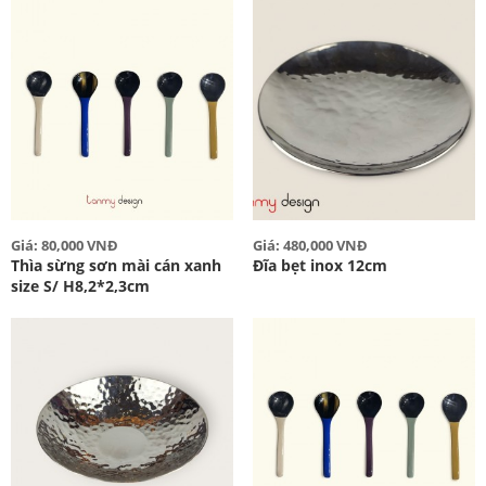
Giá: 80,000 VNĐ
Giá: 480,000 VNĐ
Thìa sừng sơn mài cán xanh
Đĩa bẹt inox 12cm
size S/ H8,2*2,3cm