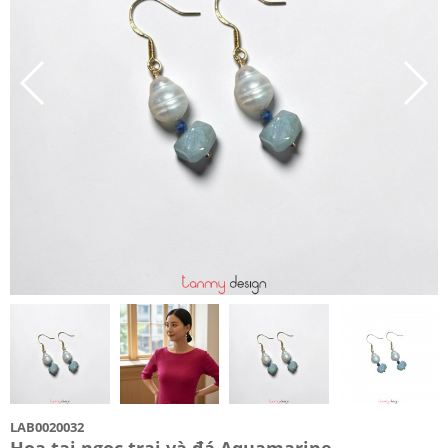
LAB0020032
Hoa tai ngọc trai và đá Aquamarine