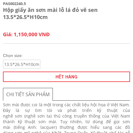
PAS002240.5
Hộp giấy ăn sơn mài lỗ lá đỏ vẽ sen
13.5*26.5*H10cm
Giá: 1,150,000 VNĐ
Chọn size:
13.5*26.5*H10cm
HẾT HÀNG
CHI TIẾT SẢN PHẨM
Sơn mài được coi là một trong các chất liệu hội họa ở Việt Nam.
Đây là sự tìm tòi và phát triển kỹ thuật của
nghề sơn (nghề sơn ta) thủ công truyền thống của Việt Nam
thành kỹ thuật sơn mài. Tuy nhiên, từ dùng để gọi sơn
mài (tiếng Anh: lacquer) thường được hiểu sang các đồ
dùng sơn mỹ nghệ của Nhật, Trung Quốc. Kỹ thuật chế tác gỗ