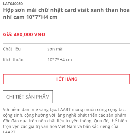
LAT040050
Hộp sơn mài chữ nhật card visit xanh than hoa
nhí cam 10*7*H4 cm
Giá: 480,000 VNĐ
Chất liệu
sơn mài
Kích thước
10*7*H4 cm
HẾT HÀNG
CHI TIẾT SẢN PHẨM
Với niềm đam mê sáng tạo, LAART mong muốn cùng cộng tác,
cộng sinh, cộng hưởng với làng nghề phát triển các sản phẩm
độc đáo dựa trên nền chất liệu truyền thống. Qua đó, thể hiện
trọn vẹn các giá trị văn hóa Việt Nam và bản sắc riêng của
LAART.