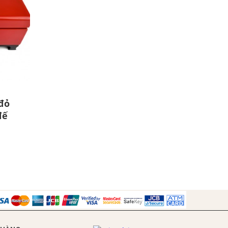
đỏ
đế