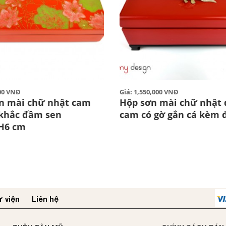
000 VNĐ
Giá: 1,550,000 VNĐ
n mài chữ nhật cam
Hộp sơn mài chữ nhật 
 khắc đầm sen
cam có gờ gắn cá kèm 
H6 cm
 viện
Liên hệ