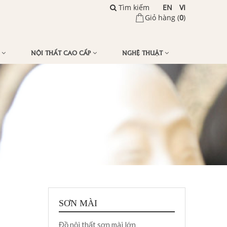
Tìm kiếm
EN
VI
Giỏ hàng (
0
)
Ế
NỘI THẤT CAO CẤP
NGHỆ THUẬT
SƠN MÀI
Đồ nội thất sơn mài lớn