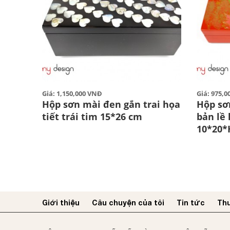
Giá: 1,150,000 VNĐ
Giá: 975,
Hộp sơn mài đen gắn trai họa
Hộp sơ
tiết trái tim 15*26 cm
bản lề
10*20*
Giới thiệu
Câu chuyện của tôi
Tin tức
Thư