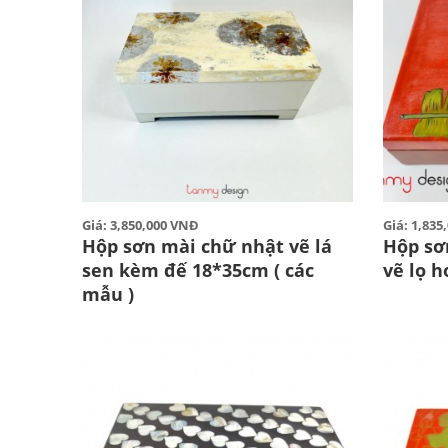
Giá: 3,850,000 VNĐ
Giá: 1,83
Hộp sơn mài chữ nhật vẽ lá
Hộp sơ
sen kèm đế 18*35cm ( các
vẽ lọ 
mẫu )