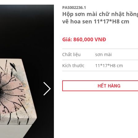
PAS002236.1
Hộp sơn mài chữ nhật hồn
vẽ hoa sen 11*17*H8 cm
Giá: 860,000 VNĐ
Chất liệu
sơn mài
Kích thước
11*17*H8 cm
HẾT HÀNG