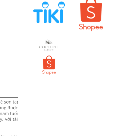
ề sơn ta)
ường được
 năm tuổi
. Với tài