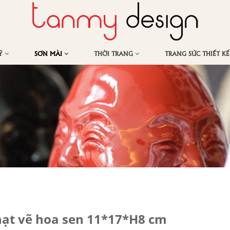
MỸ
SƠN MÀI
THỜI TRANG
TRANG SỨC THIẾT K
ạt vẽ hoa sen 11*17*H8 cm