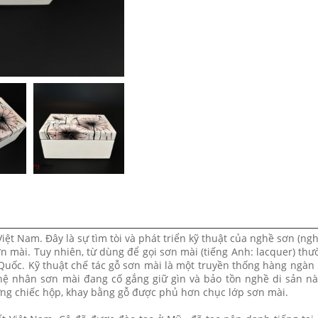
Việt Nam. Đây là sự tìm tòi và phát triển kỹ thuật của nghề sơn (ngh
n mài. Tuy nhiên, từ dùng để gọi sơn mài (tiếng Anh: lacquer) th
uốc. Kỹ thuật chế tác gỗ sơn mài là một truyền thống hàng ngàn
ệ nhân sơn mài đang cố gắng giữ gìn và bảo tồn nghề di sản này
ng chiếc hộp, khay bằng gỗ được phủ hơn chục lớp sơn mài.