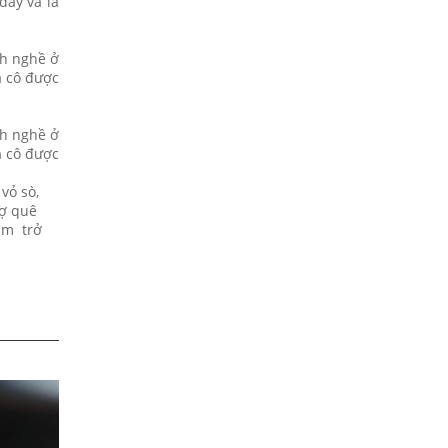
đây và là
nh nghề ở
a cô được
nh nghề ở
a cô được
vỏ sò,
hợ quê
ẩm trở