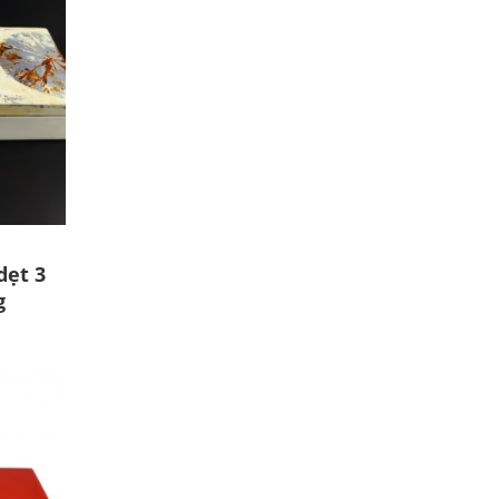
dẹt 3
g