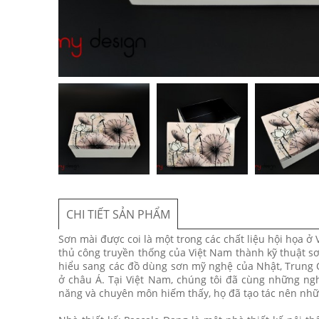
CHI TIẾT SẢN PHẨM
Sơn mài được coi là một trong các chất liệu hội họa ở 
thủ công truyền thống của Việt Nam thành kỹ thuật sơ
hiểu sang các đồ dùng sơn mỹ nghệ của Nhật, Trung Q
ở châu Á. Tại Việt Nam, chúng tôi đã cùng những ngh
năng và chuyên môn hiếm thấy, họ đã tạo tác nên nhữ