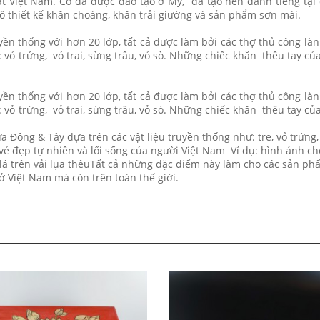
hất Việt Nam. Cô đã được đào tạo ở Mỹ, đã tạo nên danh tiếng tại 
ô thiết kế khăn choàng, khăn trải giường và sản phẩm sơn mài.
ền thống với hơn 20 lớp, tất cả được làm bởi các thợ thủ công là
 vỏ trứng, vỏ trai, sừng trâu, vỏ sò. Những chiếc khăn thêu tay củ
ền thống với hơn 20 lớp, tất cả được làm bởi các thợ thủ công là
 vỏ trứng, vỏ trai, sừng trâu, vỏ sò. Những chiếc khăn thêu tay củ
 Đông & Tây dựa trên các vật liệu truyền thống như: tre, vỏ trứng, 
ẻ đẹp tự nhiên và lối sống của người Việt Nam Ví dụ: hình ảnh c
lá trên vải lụa thêuTất cả những đặc điểm này làm cho các sản ph
ở Việt Nam mà còn trên toàn thế giới.