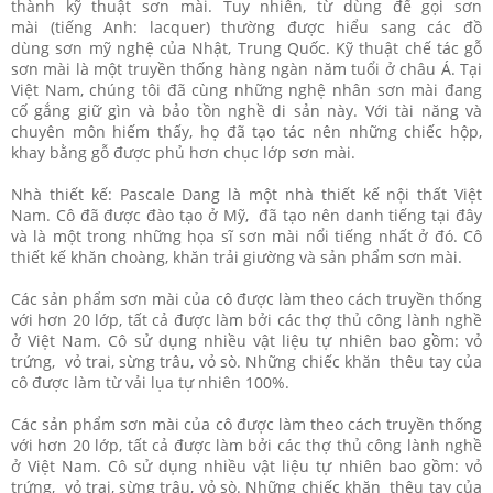
thành kỹ thuật sơn mài. Tuy nhiên, từ dùng để gọi sơn
mài (tiếng Anh: lacquer) thường được hiểu sang các đồ
dùng sơn mỹ nghệ của Nhật, Trung Quốc. Kỹ thuật chế tác gỗ
sơn mài là một truyền thống hàng ngàn năm tuổi ở châu Á. Tại
Việt Nam, chúng tôi đã cùng những nghệ nhân sơn mài đang
cố gắng giữ gìn và bảo tồn nghề di sản này. Với tài năng và
chuyên môn hiếm thấy, họ đã tạo tác nên những chiếc hộp,
khay bằng gỗ được phủ hơn chục lớp sơn mài.
Nhà thiết kế: Pascale Dang là một nhà thiết kế nội thất Việt
Nam. Cô đã được đào tạo ở Mỹ, đã tạo nên danh tiếng tại đây
và là một trong những họa sĩ sơn mài nổi tiếng nhất ở đó. Cô
thiết kế khăn choàng, khăn trải giường và sản phẩm sơn mài.
Các sản phẩm sơn mài của cô được làm theo cách truyền thống
với hơn 20 lớp, tất cả được làm bởi các thợ thủ công lành nghề
ở Việt Nam. Cô sử dụng nhiều vật liệu tự nhiên bao gồm: vỏ
trứng, vỏ trai, sừng trâu, vỏ sò. Những chiếc khăn thêu tay của
cô được làm từ vải lụa tự nhiên 100%.
Các sản phẩm sơn mài của cô được làm theo cách truyền thống
với hơn 20 lớp, tất cả được làm bởi các thợ thủ công lành nghề
ở Việt Nam. Cô sử dụng nhiều vật liệu tự nhiên bao gồm: vỏ
trứng, vỏ trai, sừng trâu, vỏ sò. Những chiếc khăn thêu tay của