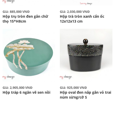
Giá: 885,000 VNĐ
Giá: 2,030,000 VNĐ
Hộp trụ tròn đen gắn chữ
Hộp trà tròn xanh cẩn ốc
thọ 15*H8cm
12x12x13 cm
Giá: 2,905,000 VNĐ
Giá: 925,000 VNĐ
Hộp tráp 6 ngăn vẽ sen nồi
Hộp oval đen nắp gắn vỏ trai
núm sừng/cỡ S