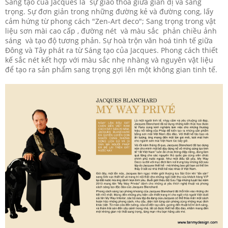
Sáng tạo của Jacques là sự giao thoa giữa giản dị và sang
trọng. Sự đơn giản trong những đường kẻ và đường cong, lấy
cảm hứng từ phong cách "Zen-Art deco"; Sang trọng trong vật
liệu sơn mài cao cấp , đường nét và màu sắc phản chiều ảnh
sáng và tạo độ tương phản. Sự hoà trộn văn hoá tinh tế giữa
Đông và Tây phát ra từ Sáng tạo của Jacques. Phong cách thiết
kế sắc nét kết hợp với màu sắc nhẹ nhàng và nguyên vật liệu
để tạo ra sản phẩm sang trọng gợi lên một không gian tinh tế.