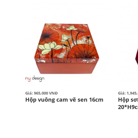
Giá: 965,000 VNĐ
Giá: 1,94
Hộp vuông cam vẽ sen 16cm
Hộp sơ
20*H9c