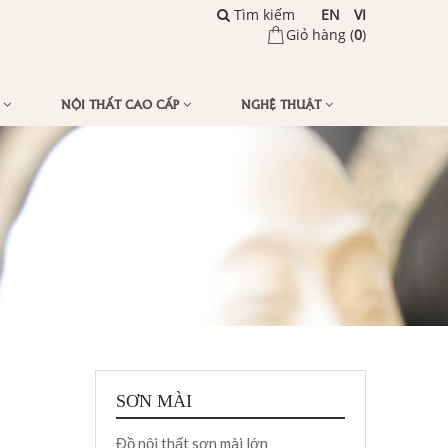
Tìm kiếm
EN
VI
Giỏ hàng (
0
)
Ế
NỘI THẤT CAO CẤP
NGHỆ THUẬT
SƠN MÀI
Đồ nội thất sơn mài lớn