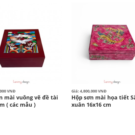
5,000 VNĐ
Giá: 4,800,000 VNĐ
n mài vuông vẽ đề tài
Hộp sơn mài họa tiết S
m ( các mẫu )
xuân 16x16 cm