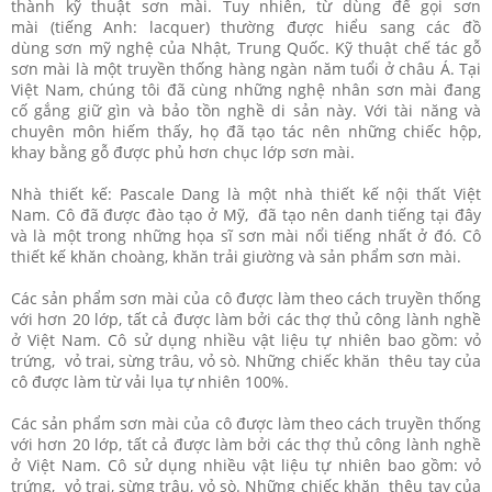
thành kỹ thuật sơn mài. Tuy nhiên, từ dùng để gọi sơn
mài (tiếng Anh: lacquer) thường được hiểu sang các đồ
dùng sơn mỹ nghệ của Nhật, Trung Quốc. Kỹ thuật chế tác gỗ
sơn mài là một truyền thống hàng ngàn năm tuổi ở châu Á. Tại
Việt Nam, chúng tôi đã cùng những nghệ nhân sơn mài đang
cố gắng giữ gìn và bảo tồn nghề di sản này. Với tài năng và
chuyên môn hiếm thấy, họ đã tạo tác nên những chiếc hộp,
khay bằng gỗ được phủ hơn chục lớp sơn mài.
Nhà thiết kế: Pascale Dang là một nhà thiết kế nội thất Việt
Nam. Cô đã được đào tạo ở Mỹ, đã tạo nên danh tiếng tại đây
và là một trong những họa sĩ sơn mài nổi tiếng nhất ở đó. Cô
thiết kế khăn choàng, khăn trải giường và sản phẩm sơn mài.
Các sản phẩm sơn mài của cô được làm theo cách truyền thống
với hơn 20 lớp, tất cả được làm bởi các thợ thủ công lành nghề
ở Việt Nam. Cô sử dụng nhiều vật liệu tự nhiên bao gồm: vỏ
trứng, vỏ trai, sừng trâu, vỏ sò. Những chiếc khăn thêu tay của
cô được làm từ vải lụa tự nhiên 100%.
Các sản phẩm sơn mài của cô được làm theo cách truyền thống
với hơn 20 lớp, tất cả được làm bởi các thợ thủ công lành nghề
ở Việt Nam. Cô sử dụng nhiều vật liệu tự nhiên bao gồm: vỏ
trứng, vỏ trai, sừng trâu, vỏ sò. Những chiếc khăn thêu tay của