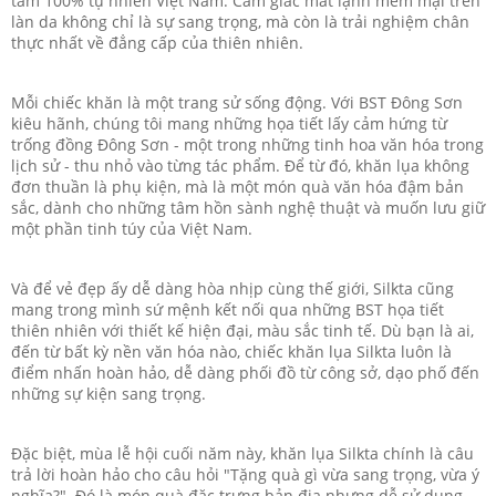
tằm 100% tự nhiên Việt Nam. Cảm giác mát lạnh mềm mại trên
làn da không chỉ là sự sang trọng, mà còn là trải nghiệm chân
thực nhất về đẳng cấp của thiên nhiên.
Mỗi chiếc khăn là một trang sử sống động. Với BST Đông Sơn
kiêu hãnh, chúng tôi mang những họa tiết lấy cảm hứng từ
trống đồng Đông Sơn - một trong những tinh hoa văn hóa trong
lịch sử - thu nhỏ vào từng tác phẩm. Để từ đó, khăn lụa không
đơn thuần là phụ kiện, mà là một món quà văn hóa đậm bản
sắc, dành cho những tâm hồn sành nghệ thuật và muốn lưu giữ
một phần tinh túy của Việt Nam.
Và để vẻ đẹp ấy dễ dàng hòa nhịp cùng thế giới, Silkta cũng
mang trong mình sứ mệnh kết nối qua những BST họa tiết
thiên nhiên với thiết kế hiện đại, màu sắc tinh tế. Dù bạn là ai,
đến từ bất kỳ nền văn hóa nào, chiếc khăn lụa Silkta luôn là
điểm nhấn hoàn hảo, dễ dàng phối đồ từ công sở, dạo phố đến
những sự kiện sang trọng.
Đặc biệt, mùa lễ hội cuối năm này, khăn lụa Silkta chính là câu
trả lời hoàn hảo cho câu hỏi "Tặng quà gì vừa sang trọng, vừa ý
nghĩa?". Đó là món quà đặc trưng bản địa nhưng dễ sử dụng,