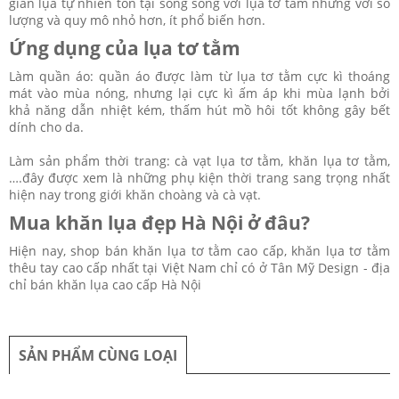
gian lụa tự nhiên tồn tại song song với lụa tơ tằm nhưng với số
lượng và quy mô nhỏ hơn, ít phổ biến hơn.
Ứng dụng của lụa tơ tằm
Làm quần áo: quần áo được làm từ lụa tơ tằm cực kì thoáng
mát vào mùa nóng, nhưng lại cực kì ấm áp khi mùa lạnh bởi
khả năng dẫn nhiệt kém, thấm hút mồ hôi tốt không gây bết
dính cho da.
Làm sản phẩm thời trang: cà vạt lụa tơ tằm, khăn lụa tơ tằm,
….đây được xem là những phụ kiện thời trang sang trọng nhất
hiện nay trong giới khăn choàng và cà vạt.
Mua khăn lụa đẹp Hà Nội ở đâu?
Hiện nay, shop bán khăn lụa tơ tằm cao cấp, khăn lụa tơ tằm
thêu tay cao cấp nhất tại Việt Nam chỉ có ở Tân Mỹ Design - địa
chỉ bán khăn lụa cao cấp Hà Nội
SẢN PHẨM CÙNG LOẠI