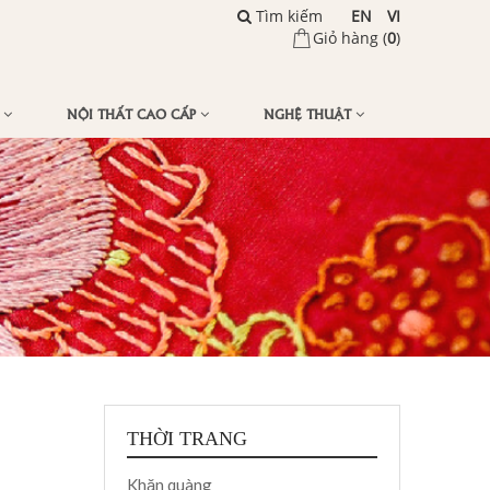
Tìm kiếm
EN
VI
Giỏ hàng (
0
)
Ế
NỘI THẤT CAO CẤP
NGHỆ THUẬT
THỜI TRANG
Khăn quàng