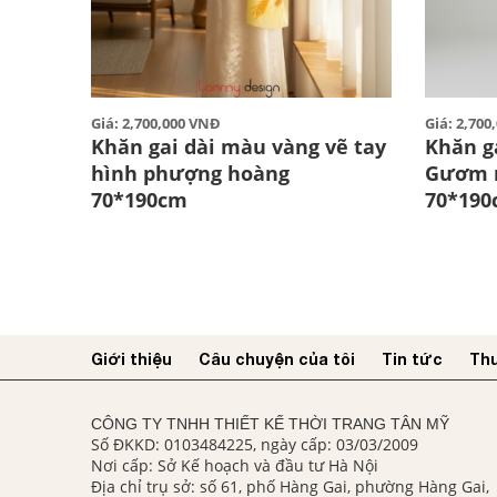
Giá: 2,700,000 VNĐ
Giá: 2,70
Khăn gai dài màu vàng vẽ tay
Khăn ga
hình phượng hoàng
Gươm 
70*190cm
70*19
Giới thiệu
Câu chuyện của tôi
Tin tức
Thư
CÔNG TY TNHH THIẾT KẾ THỜI TRANG TÂN MỸ
Số ĐKKD: 0103484225, ngày cấp: 03/03/2009
Nơi cấp: Sở Kế hoạch và đầu tư Hà Nội
Địa chỉ trụ sở: số 61, phố Hàng Gai, phường Hàng Gai,