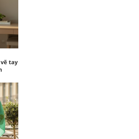
vẽ tay
m