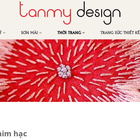
MỸ
SƠN MÀI
THỜI TRANG
TRANG SỨC THIẾT K
him hạc