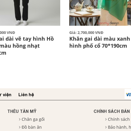
0,000 VNĐ
Giá: 2,700,000 VNĐ
i dài vẽ tay hình Hồ
Khăn gai dài màu xanh 
màu hồng nhạt
hình phố cổ 70*190cm
0cm
 viện
Liên hệ
THÊU TÂN MỸ
CHÍNH SÁCH BÁN
Chăn ga gối
Chính sách
Đồ bàn ăn
Bảo hành, h