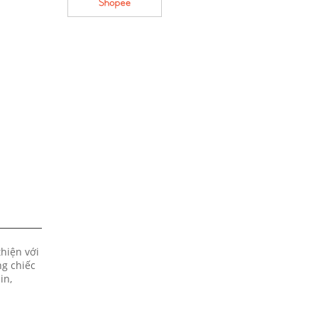
thiện với
ng chiếc
in,