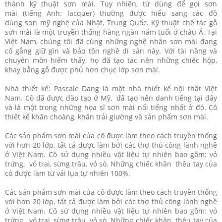
thành kỹ thuật sơn mài. Tuy nhiên, từ dùng để gọi sơn
mài (tiếng Anh: lacquer) thường được hiểu sang các đồ
dùng sơn mỹ nghệ của Nhật, Trung Quốc. Kỹ thuật chế tác gỗ
sơn mài là một truyền thống hàng ngàn năm tuổi ở châu Á. Tại
Việt Nam, chúng tôi đã cùng những nghệ nhân sơn mài đang
cố gắng giữ gìn và bảo tồn nghề di sản này. Với tài năng và
chuyên môn hiếm thấy, họ đã tạo tác nên những chiếc hộp,
khay bằng gỗ được phủ hơn chục lớp sơn mài.
Nhà thiết kế: Pascale Dang là một nhà thiết kế nội thất Việt
Nam. Cô đã được đào tạo ở Mỹ, đã tạo nên danh tiếng tại đây
và là một trong những họa sĩ sơn mài nổi tiếng nhất ở đó. Cô
thiết kế khăn choàng, khăn trải giường và sản phẩm sơn mài.
Các sản phẩm sơn mài của cô được làm theo cách truyền thống
với hơn 20 lớp, tất cả được làm bởi các thợ thủ công lành nghề
ở Việt Nam. Cô sử dụng nhiều vật liệu tự nhiên bao gồm: vỏ
trứng, vỏ trai, sừng trâu, vỏ sò. Những chiếc khăn thêu tay của
cô được làm từ vải lụa tự nhiên 100%.
Các sản phẩm sơn mài của cô được làm theo cách truyền thống
với hơn 20 lớp, tất cả được làm bởi các thợ thủ công lành nghề
ở Việt Nam. Cô sử dụng nhiều vật liệu tự nhiên bao gồm: vỏ
trứng, vỏ trai, sừng trâu, vỏ sò. Những chiếc khăn thêu tay của