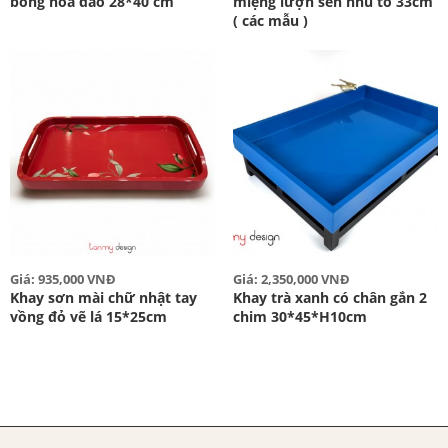
bông hoa đào 28*40 cm
miệng lượn sen nhũ to 33cm
( các mẫu )
Giá: 935,000 VNĐ
Giá: 2,350,000 VNĐ
Khay sơn mài chữ nhật tay
Khay trà xanh có chân gắn 2
vồng đỏ vẽ lá 15*25cm
chim 30*45*H10cm