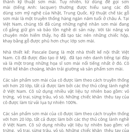
thành kỹ thuật sơn mài. Tuy nhiên, từ dùng để gọi sơn
mài (tiếng Anh: lacquer) thường được hiểu sang các đồ
dùng sơn mỹ nghệ của Nhật, Trung Quốc. Kỹ thuật chế tác gỗ
sơn mài là một truyền thống hàng ngàn năm tuổi ở châu Á. Tại
Việt Nam, chúng tôi đã cùng những nghệ nhân sơn mài đang
cố gắng giữ gìn và bảo tồn nghề di sản này. Với tài năng và
chuyên môn hiếm thấy, họ đã tạo tác nên những chiếc hộp,
khay bằng gỗ được phủ hơn chục lớp sơn mài.
Nhà thiết kế: Pascale Dang là một nhà thiết kế nội thất Việt
Nam. Cô đã được đào tạo ở Mỹ, đã tạo nên danh tiếng tại đây
và là một trong những họa sĩ sơn mài nổi tiếng nhất ở đó. Cô
thiết kế khăn choàng, khăn trải giường và sản phẩm sơn mài.
Các sản phẩm sơn mài của cô được làm theo cách truyền thống
với hơn 20 lớp, tất cả được làm bởi các thợ thủ công lành nghề
ở Việt Nam. Cô sử dụng nhiều vật liệu tự nhiên bao gồm: vỏ
trứng, vỏ trai, sừng trâu, vỏ sò. Những chiếc khăn thêu tay của
cô được làm từ vải lụa tự nhiên 100%.
Các sản phẩm sơn mài của cô được làm theo cách truyền thống
với hơn 20 lớp, tất cả được làm bởi các thợ thủ công lành nghề
ở Việt Nam. Cô sử dụng nhiều vật liệu tự nhiên bao gồm: vỏ
trứng, vỏ trai, sừng trâu, vỏ sò. Những chiếc khăn thêu tay của