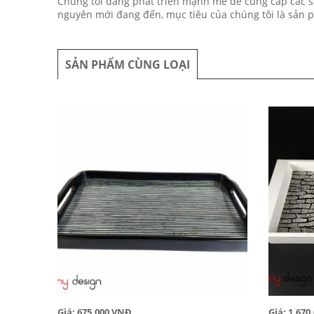
Chúng tôi đang phát triển mạnh mẽ để cung cấp các s
nguyên mới đang đến, mục tiêu của chúng tôi là sản p
SẢN PHẨM CÙNG LOẠI
Giá: 675,000 VNĐ
Giá: 1,67