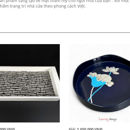
ản phẩm sáng tạo về mặt thẩm mỹ cho ngôi nhà của bạn . Với một 
hẩm trang trí nhà cửa theo phong cách Việt.
0,000 VNĐ
Giá: 1,650,000 VNĐ