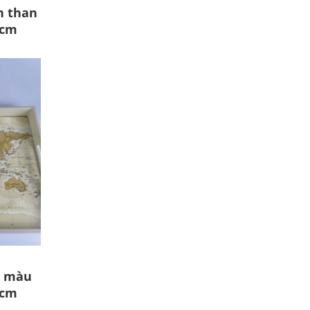
h than
7cm
t màu
5cm