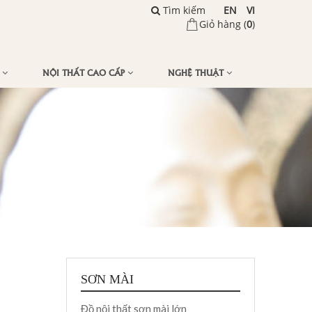
Tìm kiếm
EN
VI
Giỏ hàng (
0
)
Ế
NỘI THẤT CAO CẤP
NGHỆ THUẬT
SƠN MÀI
Đồ nội thất sơn mài lớn