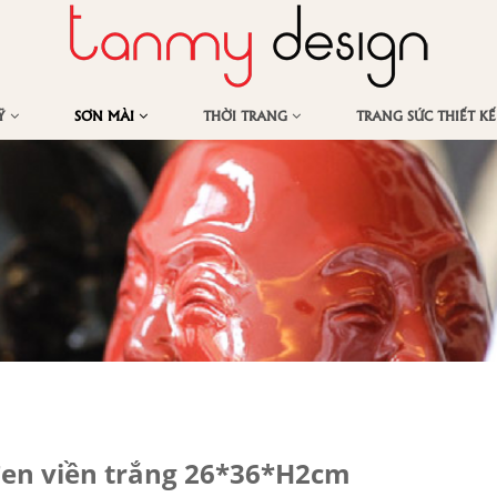
MỸ
SƠN MÀI
THỜI TRANG
TRANG SỨC THIẾT K
đen viền trắng 26*36*H2cm