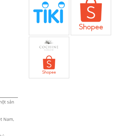
một sản
ệt Nam,