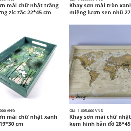
ơn mài chữ nhật trắng
Khay sơn mài tròn xan
ng zíc zắc 22*45 cm
miệng lượn sen nhũ 2
0,000 VNĐ
Giá: 1,605,000 VNĐ
ơn mài chữ nhật xanh
Khay sơn mài chữ nhậ
 19*30 cm
kem hình bản đồ 28*4