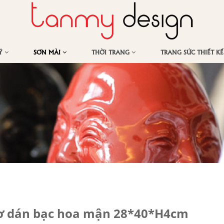
MỸ
SƠN MÀI
THỜI TRANG
TRANG SỨC THIẾT K
lơ dán bạc hoa mận 28*40*H4cm