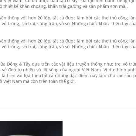
hất Việt Nam. Cô đã được đào tạo ở Mỹ, đã tạo nên danh tiếng tại 
ô thiết kế khăn choàng, khăn trải giường và sản phẩm sơn mài.
ền thống với hơn 20 lớp, tất cả được làm bởi các thợ thủ công là
 vỏ trứng, vỏ trai, sừng trâu, vỏ sò. Những chiếc khăn thêu tay củ
ền thống với hơn 20 lớp, tất cả được làm bởi các thợ thủ công là
 vỏ trứng, vỏ trai, sừng trâu, vỏ sò. Những chiếc khăn thêu tay củ
a Đông & Tây dựa trên các vật liệu truyền thống như: tre, vỏ trứn
 vẻ đẹp tự nhiên và lối sống của người Việt Nam Ví dụ: hình ản
 lá trên vải lụa thêuTất cả những đặc điểm này làm cho các sản
ở Việt Nam mà còn trên toàn thế giới.