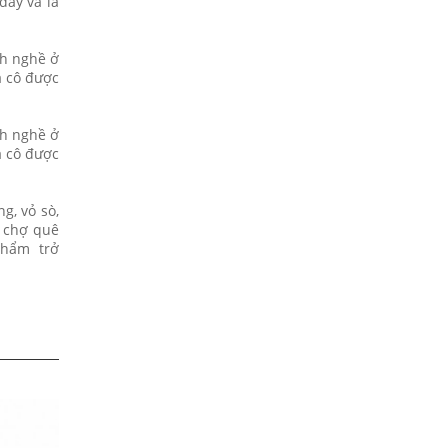
đây và là
nh nghề ở
a cô được
nh nghề ở
a cô được
g, vỏ sò,
h chợ quê
 phẩm trở