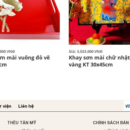
0,000 VNĐ
Giá: 3,023,000 VNĐ
ơn mài vuông đỏ vẽ
Khay sơn mài chữ nhậ
 cm
vàng KT 30x45cm
 viện
Liên hệ
THÊU TÂN MỸ
CHÍNH SÁCH BÁN