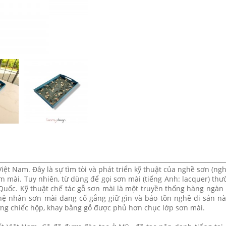
Việt Nam. Đây là sự tìm tòi và phát triển kỹ thuật của nghề sơn (ngh
n mài. Tuy nhiên, từ dùng để gọi sơn mài (tiếng Anh: lacquer) th
uốc. Kỹ thuật chế tác gỗ sơn mài là một truyền thống hàng ngàn
ệ nhân sơn mài đang cố gắng giữ gìn và bảo tồn nghề di sản này
ng chiếc hộp, khay bằng gỗ được phủ hơn chục lớp sơn mài.