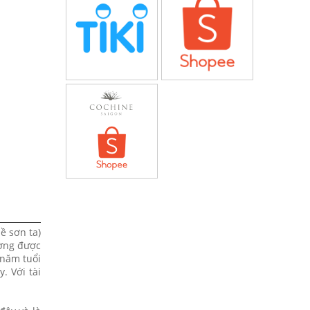
ề sơn ta)
ường được
 năm tuổi
. Với tài