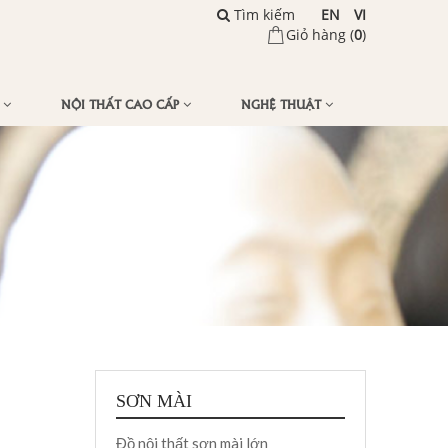
Tìm kiếm
EN
VI
Giỏ hàng (
0
)
Ế
NỘI THẤT CAO CẤP
NGHỆ THUẬT
SƠN MÀI
Đồ nội thất sơn mài lớn