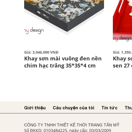
Giá: 3,046,000 VNĐ
Giá: 1,35
Khay sơn mài vuông đen nền
Khay s
chim hạc trắng 35*35*4 cm
sen 27
Giới thiệu
Câu chuyện của tôi
Tin tức
Thư
CÔNG TY TNHH THIẾT KẾ THỜI TRANG TÂN MỸ
Số ĐKKD: 0103484225, ngày cấp: 03/03/2009