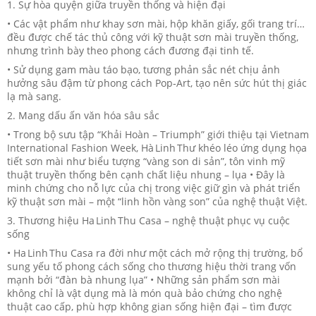
1. Sự hòa quyện giữa truyền thống và hiện đại
• Các vật phẩm như khay sơn mài, hộp khăn giấy, gối trang trí…
đều được chế tác thủ công với kỹ thuật sơn mài truyền thống,
nhưng trình bày theo phong cách đương đại tinh tế.
• Sử dụng gam màu táo bạo, tương phản sắc nét chịu ảnh
hưởng sâu đậm từ phong cách Pop‑Art, tạo nên sức hút thị giác
lạ mà sang.
2. Mang dấu ấn văn hóa sâu sắc
• Trong bộ sưu tập “Khải Hoàn – Triumph” giới thiệu tại Vietnam
International Fashion Week, Hà Linh Thư khéo léo ứng dụng họa
tiết sơn mài như biểu tượng “vàng son di sản”, tôn vinh mỹ
thuật truyền thống bên cạnh chất liệu nhung – lụa • Đây là
minh chứng cho nỗ lực của chị trong việc giữ gìn và phát triển
kỹ thuật sơn mài – một “linh hồn vàng son” của nghệ thuật Việt.
3. Thương hiệu Ha Linh Thu Casa – nghệ thuật phục vụ cuộc
sống
• Ha Linh Thu Casa ra đời như một cách mở rộng thị trường, bổ
sung yếu tố phong cách sống cho thương hiệu thời trang vốn
mạnh bởi “đàn bà nhung lụa” • Những sản phẩm sơn mài
không chỉ là vật dụng mà là món quà bảo chứng cho nghệ
thuật cao cấp, phù hợp không gian sống hiện đại – tìm được