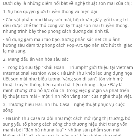
Dưới đây là những điểm nổi bật về nghệ thuật sơn mài của chị:
1. Sự hòa quyện giữa truyền thống và hiện đại
• Các vật phẩm như khay sơn mài, hộp khăn giấy, gối trang trí…
đều được chế tác thủ công với kỹ thuật sơn mài truyền thống,
nhưng trình bày theo phong cách đương đại tinh tế.
• Sử dụng gam màu táo bạo, tương phản sắc nét chịu ảnh
hưởng sâu đậm từ phong cách Pop‑Art, tạo nên sức hút thị giác
lạ mà sang.
2. Mang dấu ấn văn hóa sâu sắc
• Trong bộ sưu tập “Khải Hoàn – Triumph” giới thiệu tại Vietnam
International Fashion Week, Hà Linh Thư khéo léo ứng dụng họa
tiết sơn mài như biểu tượng “vàng son di sản”, tôn vinh mỹ
thuật truyền thống bên cạnh chất liệu nhung – lụa • Đây là
minh chứng cho nỗ lực của chị trong việc giữ gìn và phát triển
kỹ thuật sơn mài – một “linh hồn vàng son” của nghệ thuật Việt.
3. Thương hiệu Ha Linh Thu Casa – nghệ thuật phục vụ cuộc
sống
• Ha Linh Thu Casa ra đời như một cách mở rộng thị trường, bổ
sung yếu tố phong cách sống cho thương hiệu thời trang vốn
mạnh bởi “đàn bà nhung lụa” • Những sản phẩm sơn mài
không chỉ là vật dụng mà là món quà bảo chứng cho nghệ