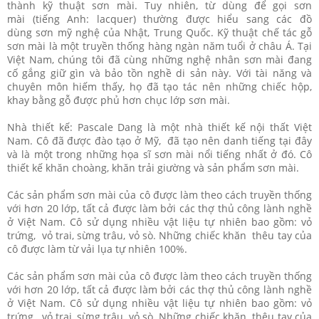
thành kỹ thuật sơn mài. Tuy nhiên, từ dùng để gọi sơn
mài (tiếng Anh: lacquer) thường được hiểu sang các đồ
dùng sơn mỹ nghệ của Nhật, Trung Quốc. Kỹ thuật chế tác gỗ
sơn mài là một truyền thống hàng ngàn năm tuổi ở châu Á. Tại
Việt Nam, chúng tôi đã cùng những nghệ nhân sơn mài đang
cố gắng giữ gìn và bảo tồn nghề di sản này. Với tài năng và
chuyên môn hiếm thấy, họ đã tạo tác nên những chiếc hộp,
khay bằng gỗ được phủ hơn chục lớp sơn mài.
Nhà thiết kế: Pascale Dang là một nhà thiết kế nội thất Việt
Nam. Cô đã được đào tạo ở Mỹ, đã tạo nên danh tiếng tại đây
và là một trong những họa sĩ sơn mài nổi tiếng nhất ở đó. Cô
thiết kế khăn choàng, khăn trải giường và sản phẩm sơn mài.
Các sản phẩm sơn mài của cô được làm theo cách truyền thống
với hơn 20 lớp, tất cả được làm bởi các thợ thủ công lành nghề
ở Việt Nam. Cô sử dụng nhiều vật liệu tự nhiên bao gồm: vỏ
trứng, vỏ trai, sừng trâu, vỏ sò. Những chiếc khăn thêu tay của
cô được làm từ vải lụa tự nhiên 100%.
Các sản phẩm sơn mài của cô được làm theo cách truyền thống
với hơn 20 lớp, tất cả được làm bởi các thợ thủ công lành nghề
ở Việt Nam. Cô sử dụng nhiều vật liệu tự nhiên bao gồm: vỏ
trứng, vỏ trai, sừng trâu, vỏ sò. Những chiếc khăn thêu tay của