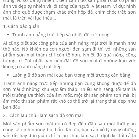
trứng, vỏ sò, đá tự nhiên... Bên cạnh đó, sản phẩm của cô phản
ánh vẻ đẹp tự nhiên và lối sống của người Việt Nam Ví dụ: hình
ảnh chợ quê được chạm khắc trên hộp đá, chim chóc trêb sơn
mài, lá trên vải lụa thêu...
1. Cách bảo quản
Tránh ánh nắng trực tiếp và nhiệt độ cực nóng:
Ai cũng biết sức công phá của ánh nắng mặt trời là mạnh như
thế nào. Nó khiến da con người đen sạm đi thì với những sản
phẩm sơn mài thậm chí còn tệ hơn. Nhiệt độ quá nóng cũng
tương tự. Tốt nhất bạn nên đặt đồ sơn mài ở những khu vực
không có ánh nắng trực tiếp.
Luôn giữ đồ sơn mài của bạn trong môi trường cân bằng
Tránh ánh nắng trực tiếp nhưng bạn cũng không được để đồ
sơn mài ở những khu vực ẩm thấp. Thiếu ánh sáng, tối tăm là
môi trường ưa thích của ẩm mốc, một khi sản phẩm sơn mài bị
ẩm mốc thì sản phẩm rất khó có thể trở lại trang thái đẹp như
ban đầu​
2. Cách lau chùi, làm sạch đồ sơn mài
Một sản phẩm sơn mài dù có đẹp đến đâu sau một thời gian
cũng sẽ dính những bụi bẩn. Khi đó, bạn cần xử lý ngay những
vấn đề, hay đơn giản chỉ là lau chùi, làm sạch định kì. Tất cả là