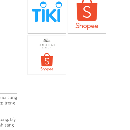
cuối cùng
ẹp trong
ong, lấy
nh sáng