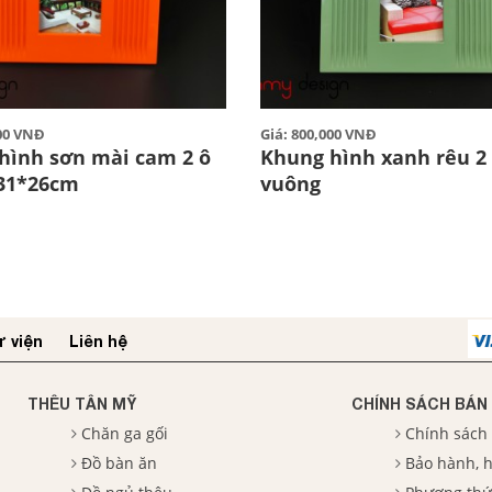
000 VNĐ
Giá: 800,000 VNĐ
hình sơn mài cam 2 ô
Khung hình xanh rêu 2
31*26cm
vuông
 viện
Liên hệ
THÊU TÂN MỸ
CHÍNH SÁCH BÁN
Chăn ga gối
Chính sách
Đồ bàn ăn
Bảo hành, h