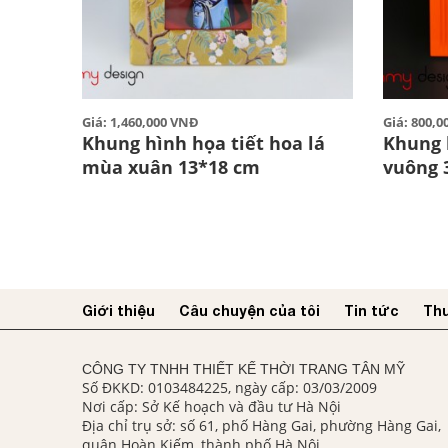
Giá: 1,460,000 VNĐ
Giá: 800,
Khung hình họa tiết hoa lá
Khung 
mùa xuân 13*18 cm
vuông 
Giới thiệu
Câu chuyện của tôi
Tin tức
Thư
CÔNG TY TNHH THIẾT KẾ THỜI TRANG TÂN MỸ
Số ĐKKD: 0103484225, ngày cấp: 03/03/2009
Nơi cấp: Sở Kế hoạch và đầu tư Hà Nội
Địa chỉ trụ sở: số 61, phố Hàng Gai, phường Hàng Gai,
quận Hoàn Kiếm, thành phố Hà Nội