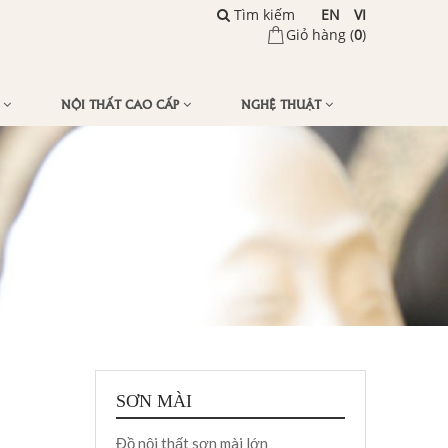
Tìm kiếm
EN
VI
Giỏ hàng (
0
)
Ế
NỘI THẤT CAO CẤP
NGHỆ THUẬT
SƠN MÀI
Đồ nội thất sơn mài lớn