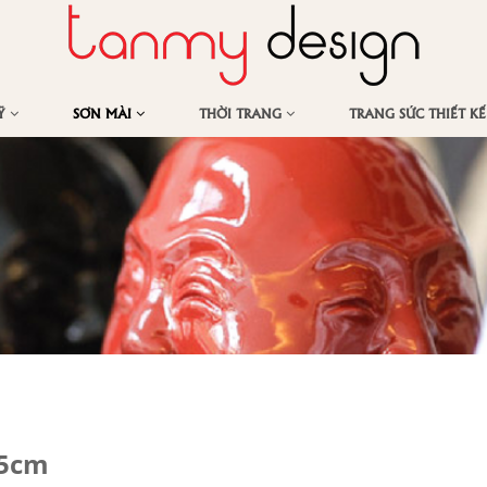
MỸ
SƠN MÀI
THỜI TRANG
TRANG SỨC THIẾT K
15cm