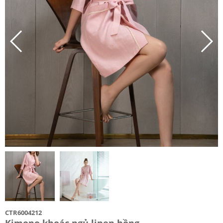
CTR6004212
Kimono khoác ngủ linen hồng