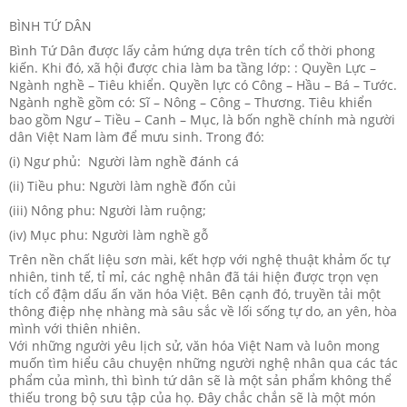
BÌNH TỨ DÂN
Bình Tứ Dân được lấy cảm hứng dựa trên tích cổ thời phong
kiến. Khi đó, xã hội được chia làm ba tầng lớp: : Quyền Lực –
Ngành nghề – Tiêu khiển. Quyền lực có Công – Hầu – Bá – Tước.
Ngành nghề gồm có: Sĩ – Nông – Công – Thương. Tiêu khiển
bao gồm Ngư – Tiều – Canh – Mục, là bốn nghề chính mà người
dân Việt Nam làm để mưu sinh. Trong đó:
(i) Ngư phủ: Người làm nghề đánh cá
(ii) Tiều phu: Người làm nghề đốn củi
(iii) Nông phu: Người làm ruộng;
(iv) Mục phu: Người làm nghề gỗ
Trên nền chất liệu sơn mài, kết hợp với nghệ thuật khảm ốc tự
nhiên, tinh tế, tỉ mỉ, các nghệ nhân đã tái hiện được trọn vẹn
tích cổ đậm dấu ấn văn hóa Việt. Bên cạnh đó, truyền tải một
thông điệp nhẹ nhàng mà sâu sắc về lối sống tự do, an yên, hòa
mình với thiên nhiên.
Với những người yêu lịch sử, văn hóa Việt Nam và luôn mong
muốn tìm hiểu câu chuyện những người nghệ nhân qua các tác
phẩm của mình, thì bình tứ dân sẽ là một sản phẩm không thể
thiếu trong bộ sưu tập của họ. Đây chắc chắn sẽ là một món