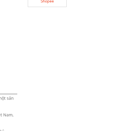
một sản
ệt Nam,