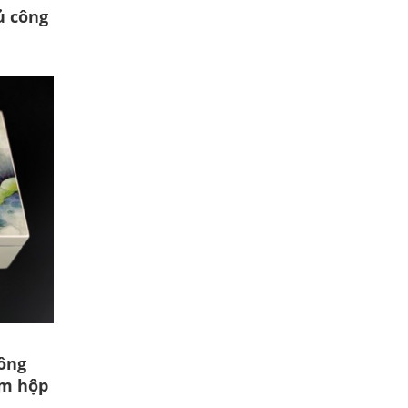
ủ công
uông
èm hộp