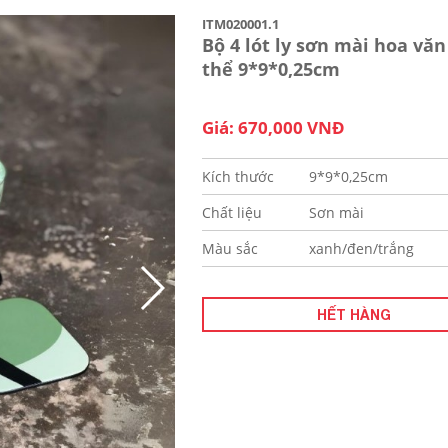
ITM020001.1
Bộ 4 lót ly sơn mài hoa văn
thể 9*9*0,25cm
Giá: 670,000 VNĐ
Kích thước
9*9*0,25cm
Chất liệu
Sơn mài
Màu sắc
xanh/đen/trắng
HẾT HÀNG