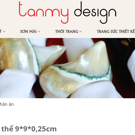
MỸ
SƠN MÀI
THỜI TRANG
TRANG SỨC THIẾT K
khăn ăn
p thể 9*9*0,25cm