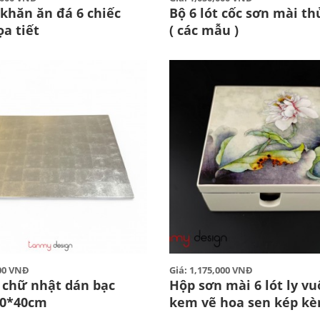
 khăn ăn đá 6 chiếc
Bộ 6 lót cốc sơn mài th
a tiết
( các mẫu )
000 VNĐ
Giá: 1,175,000 VNĐ
a chữ nhật dán bạc
Hộp sơn mài 6 lót ly v
30*40cm
kem vẽ hoa sen kép k