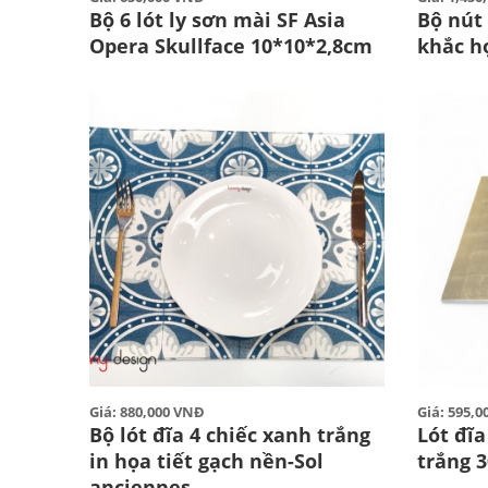
Bộ 6 lót ly sơn mài SF Asia
Bộ nút
Opera Skullface 10*10*2,8cm
khắc họ
Giá: 880,000 VNĐ
Giá: 595,
Bộ lót đĩa 4 chiếc xanh trắng
Lót đĩ
in họa tiết gạch nền-Sol
trắng 
anciennes