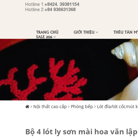
+8424. 39381154
Hotline 1:
+84 936631368
Hotline 2:
TRANG CHỦ
GIỚI THIỆU
THÊU TÂN 
SALE 2026
Nội thất cao cấp
Phòng bếp
Lót đĩa/lót cốc/nút 
Bộ 4 lót ly sơn mài hoa văn lậ