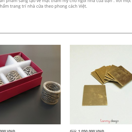
ản phẩm sáng tạo về mặt thẩm mỹ cho ngôi nhà của bạn . Với một 
hẩm trang trí nhà cửa theo phong cách Việt.
0,000 VNĐ
Giá: 1,050,000 VNĐ