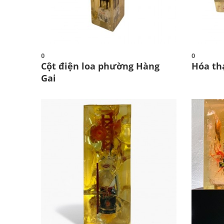
0
0
Cột điện loa phường Hàng
Hóa th
Gai