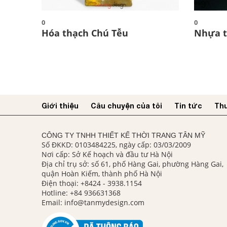
0
0
Hóa thạch Chú Tễu
Nhựa t
Giới thiệu
Câu chuyện của tôi
Tin tức
Thư
CÔNG TY TNHH THIẾT KẾ THỜI TRANG TÂN MỸ
Số ĐKKD: 0103484225, ngày cấp: 03/03/2009
Nơi cấp: Sở Kế hoạch và đầu tư Hà Nội
Địa chỉ trụ sở: số 61, phố Hàng Gai, phường Hàng Gai,
quận Hoàn Kiếm, thành phố Hà Nội
Điện thoại:
+8424 - 3938.1154
Hotline:
+84 936631368
Email:
info@tanmydesign.com