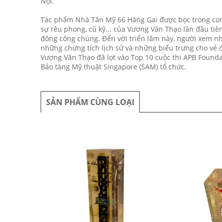
Nội.
Tác phẩm Nhà Tân Mỹ 66 Hàng Gai được bọc trong com
sự rêu phong, cũ kỹ... của Vương Văn Thạo lần đầu ti
đông công chúng. Đến với triển lãm này, người xem nh
những chứng tích lịch sử và những biểu trưng cho vẻ 
Vương Văn Thạo đã lọt vào Top 10 cuộc thi APB Founda
Bảo tàng Mỹ thuật Singapore (SAM) tổ chức.
SẢN PHẨM CÙNG LOẠI