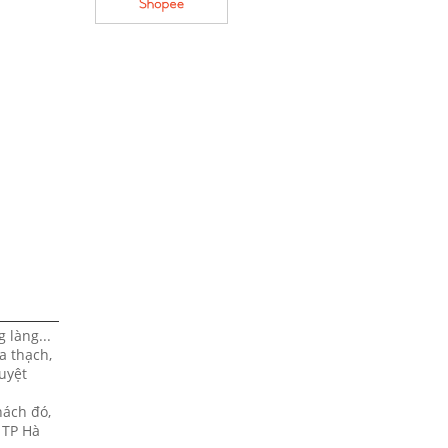
 làng...
a thạch,
uyệt
hách đó,
 TP Hà