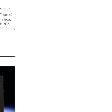
áng vẻ,
được rất
ăn hóa,
g” của
ế khác do