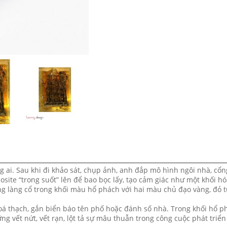
ai. Sau khi đi khảo sát, chụp ảnh, anh đắp mô hình ngôi nhà, cổng
site “trong suốt” lên để bao bọc lấy, tạo cảm giác như một khối hó
ng làng cổ trong khối màu hổ phách với hai màu chủ đạo vàng, đỏ t
á thạch, gắn biển báo tên phố hoặc đánh số nhà. Trong khối hổ p
 vết nứt, vết rạn, lột tả sự mâu thuẫn trong công cuộc phát triển