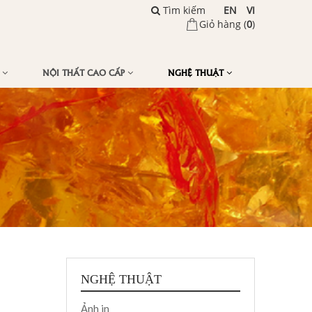
Tìm kiếm
EN
VI
Giỏ hàng (
0
)
Ế
NỘI THẤT CAO CẤP
NGHỆ THUẬT
NGHỆ THUẬT
Ảnh in