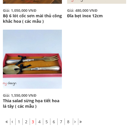
Giá: 1,050,000 VNĐ
Giá: 480,000 VNĐ
Bộ 6 lót cốc sơn mài thủ công
Đĩa bẹt inox 12cm
khắc hoa ( các mẫu )
Giá: 1,550,000 VNĐ
Thìa salad sừng họa tiết hoa
lá tây ( các mẫu )
1
2
3
4
5
6
7
8