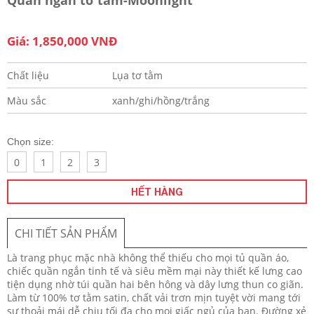
Giá: 1,850,000 VNĐ
Chất liệu
Lụa tơ tằm
Màu sắc
xanh/ghi/hồng/trắng
Chọn size:
0
1
2
3
HẾT HÀNG
CHI TIẾT SẢN PHẨM
Là trang phục mặc nhà không thể thiếu cho mọi tủ quần áo,
chiếc quần ngắn tinh tế và siêu mềm mại này thiết kế lưng cao
tiện dụng nhờ túi quần hai bên hông và dây lưng thun co giãn.
Làm từ 100% tơ tằm satin, chất vải trơn mịn tuyệt vời mang tới
sự thoải mái dễ chịu tối đa cho mọi giấc ngủ của bạn. Đường xẻ