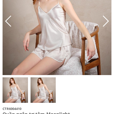
CTR6004410
Quần ngắn tơ tằm-Moonlight