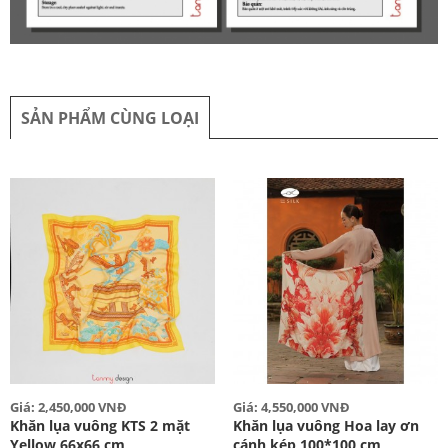
SẢN PHẨM CÙNG LOẠI
Giá: 2,450,000 VNĐ
Giá: 4,550,000 VNĐ
Khăn lụa vuông KTS 2 mặt
Khăn lụa vuông Hoa lay ơn
Yellow 66x66 cm
cánh kép 100*100 cm