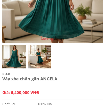
BLC0
Váy xòe chần gân ANGELA
Giá: 6,400,000 VNĐ
Chất liệu
100% lụa