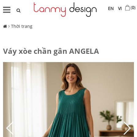
(
0
)
EN
VI
Thời trang
Váy xòe chần gân ANGELA