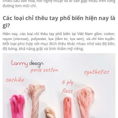
chiều sâu văn hóa, nơi nghệ thuật và di sản gặp nhau trên từng
đường kim mũi chỉ.
Các loại chỉ thêu tay phổ biến hiện nay là
gì?
Hiện nay, các loại chỉ thêu tay phổ biến tại Việt Nam gồm: cotton,
rayon (viscose), polyester, lụa (tằm tơ, lụa sen), và chỉ kim tuyến.
Mỗi loại phù hợp với mục đích thêu khác nhau nhờ vào độ bền,
độ bóng, khả năng giặt và tính thẩm mỹ riêng.