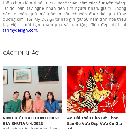
thêu chính là nơi hội tụ của
.
nghệ thuật, cảm xúc và truyền thống
Từ đôi bàn tay nghệ nhân đến tim người nhận, giá trị không
nằm ở món quà, mà nằm ở câu chuyện được kể qua từng
đường kim.
tự hào gìn giữ 50 năm tinh hoa thêu
Tân Mỹ Design
tay Việt – mời bạn khám phá và trao tặng điều đẹp nhất tại
tanmydesign.com
.
CÁC TIN KHÁC
VINH DỰ CHÀO ĐÓN HOÀNG
Áo Dài Thêu Cho Bé: Chọn
GIA BHUTAN 4/2026
Sao Để Vừa Đẹp Vừa Có Giá
Ánh sáng nhẹ lướt qua từng
Trị