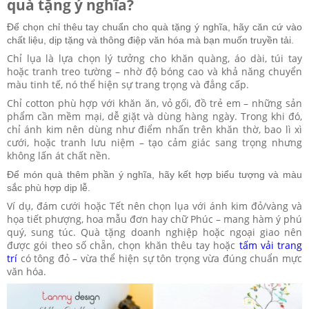
quà tặng ý nghĩa?
Để chọn chỉ thêu tay chuẩn cho quà tặng ý nghĩa, hãy căn cứ vào
chất liệu, dịp tặng và thông điệp văn hóa mà bạn muốn truyền tải.
Chỉ lụa là lựa chọn lý tưởng cho khăn quàng, áo dài, túi tay
hoặc tranh treo tường – nhờ độ bóng cao và khả năng chuyển
màu tinh tế, nó thể hiện sự trang trọng và đẳng cấp.
Chỉ cotton phù hợp với khăn ăn, vỏ gối, đồ trẻ em – những sản
phẩm cần mềm mại, dễ giặt và dùng hàng ngày. Trong khi đó,
chỉ ánh kim nên dùng như điểm nhấn trên khăn thờ, bao lì xì
cưới, hoặc tranh lưu niệm – tạo cảm giác sang trọng nhưng
không lấn át chất nền.
Để món quà thêm phần ý nghĩa, hãy kết hợp biểu tượng và màu
sắc phù hợp dịp lễ.
Ví dụ, đám cưới hoặc Tết nên chọn lụa với ánh kim đỏ/vàng và
họa tiết phượng, hoa mẫu đơn hay chữ Phúc – mang hàm ý phú
quý, sung túc. Quà tặng doanh nghiệp hoặc ngoại giao nên
được gói theo số chẵn, chọn khăn thêu tay hoặc
tấm vải trang
trí
có tông đỏ – vừa thể hiện sự tôn trọng vừa đúng chuẩn mực
văn hóa.