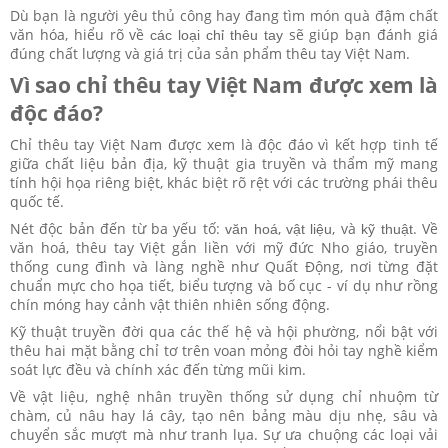
Dù bạn là người yêu thủ công hay đang tìm món quà đậm chất
văn hóa, hiểu rõ về
sẽ giúp bạn đánh giá
các loại chỉ thêu tay
đúng chất lượng và giá trị của sản phẩm thêu tay Việt Nam.
Vì sao chỉ thêu tay Việt Nam được xem là
độc đáo?
Chỉ thêu tay Việt Nam được xem là độc đáo vì kết hợp tinh tế
giữa chất liệu bản địa, kỹ thuật gia truyền và thẩm mỹ mang
tính hội họa riêng biệt, khác biệt rõ rệt với các trường phái thêu
quốc tế.
Nét độc bản đến từ ba yếu tố:
,
, và
. Về
văn hoá
vật liệu
kỹ thuật
văn hoá, thêu tay Việt gắn liền với mỹ đức Nho giáo, truyền
thống cung đình và làng nghề như Quất Động, nơi từng đặt
chuẩn mực cho họa tiết, biểu tượng và bố cục - ví dụ như rồng
chín móng hay cảnh vật thiên nhiên sống động.
Kỹ thuật truyền đời qua các thế hệ và hội phường, nổi bật với
thêu hai mặt bằng chỉ tơ trên voan mỏng đòi hỏi tay nghề kiểm
soát lực đều và chính xác đến từng mũi kim.
Về vật liệu, nghệ nhân truyền thống sử dụng chỉ nhuộm từ
chàm, củ nâu hay lá cây, tạo nên bảng màu dịu nhẹ, sâu và
chuyển sắc mượt mà như tranh lụa. Sự ưa chuộng các loại vải