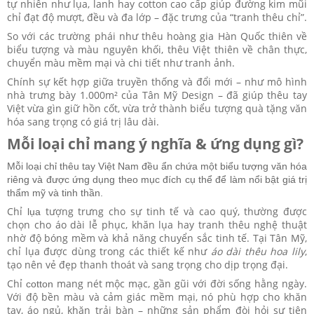
tự nhiên như lụa, lanh hay cotton cao cấp giúp đường kim mũi
chỉ đạt độ mượt, đều và đa lớp – đặc trưng của “tranh thêu chỉ”.
So với các trường phái như thêu hoàng gia Hàn Quốc thiên về
biểu tượng và màu nguyên khối, thêu Việt thiên về chân thực,
chuyển màu mềm mại và chi tiết như tranh ảnh.
Chính sự kết hợp giữa truyền thống và đổi mới – như mô hình
nhà trưng bày 1.000m² của Tân Mỹ Design – đã giúp thêu tay
Việt vừa gìn giữ hồn cốt, vừa trở thành biểu tượng quà tặng văn
hóa sang trọng có giá trị lâu dài.
Mỗi loại chỉ mang ý nghĩa & ứng dụng gì?
Mỗi loại chỉ thêu tay Việt Nam đều ẩn chứa một biểu tượng văn hóa
riêng và được ứng dụng theo mục đích cụ thể để làm nổi bật giá trị
thẩm mỹ và tinh thần.
Chỉ
tượng trưng cho sự tinh tế và cao quý, thường được
lụa
chọn cho áo dài lễ phục, khăn lụa hay tranh thêu nghệ thuật
nhờ độ bóng mềm và khả năng chuyển sắc tinh tế. Tại Tân Mỹ,
chỉ lụa được dùng trong các thiết kế như
áo dài thêu hoa lily
,
tạo nên vẻ đẹp thanh thoát và sang trọng cho dịp trọng đại.
Chỉ
mang nét mộc mạc, gần gũi với đời sống hằng ngày.
cotton
Với độ bền màu và cảm giác mềm mại, nó phù hợp cho khăn
tay, áo ngủ, khăn trải bàn – những sản phẩm đòi hỏi sự tiện