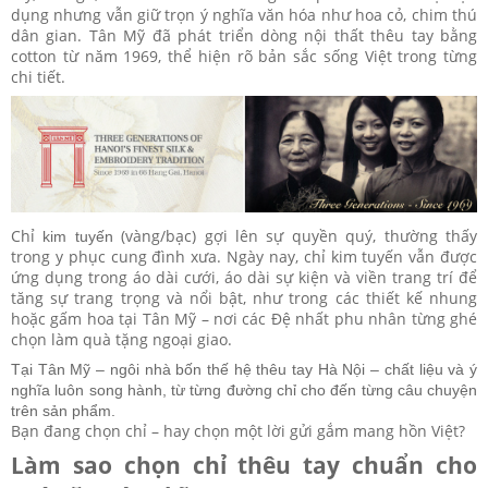
dụng nhưng vẫn giữ trọn ý nghĩa văn hóa như hoa cỏ, chim thú
dân gian. Tân Mỹ đã phát triển dòng nội thất thêu tay bằng
cotton từ năm 1969, thể hiện rõ bản sắc sống Việt trong từng
chi tiết.
Chỉ
(vàng/bạc) gợi lên sự quyền quý, thường thấy
kim tuyến
trong y phục cung đình xưa. Ngày nay, chỉ kim tuyến vẫn được
ứng dụng trong áo dài cưới, áo dài sự kiện và viền trang trí để
tăng sự trang trọng và nổi bật, như trong các thiết kế nhung
hoặc gấm hoa tại Tân Mỹ – nơi các Đệ nhất phu nhân từng ghé
chọn làm quà tặng ngoại giao.
Tại Tân Mỹ – ngôi nhà bốn thế hệ thêu tay Hà Nội – chất liệu và ý
nghĩa luôn song hành, từ từng đường chỉ cho đến từng câu chuyện
trên sản phẩm.
Bạn đang chọn chỉ – hay chọn một lời gửi gắm mang hồn Việt?
Làm sao chọn chỉ thêu tay chuẩn cho