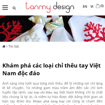
(
0
)
EN
VI
Tin tức
Khám phá các loại chỉ thêu tay Việt
Nam độc đáo
Ánh sáng nhẹ lướt qua từng mũi thêu, để lộ những sợi chỉ lặng
lẽ kể chuyện. Từ những gam màu trầm ấm đến sắc chỉ kim
tuyến lấp lánh,
Việt Nam không chỉ là chất
các loại chỉ thêu tay
liệu chúng là ký ức, là niềm tự hào được dệt bằng thời gian và
bàn tay khéo léo.
cũng là chạm đến
Khám phá từng loại chỉ