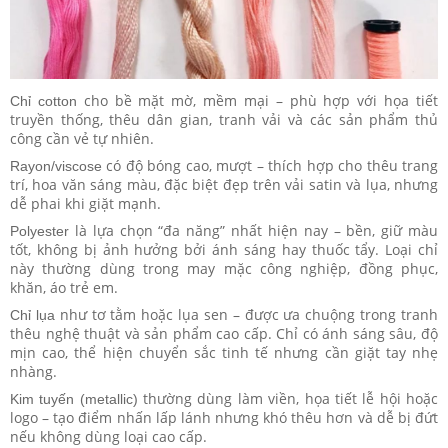
cho bề mặt mờ, mềm mại – phù hợp với họa tiết
Chỉ cotton
truyền thống, thêu dân gian, tranh vải và các sản phẩm thủ
công cần vẻ tự nhiên.
có độ bóng cao, mượt – thích hợp cho thêu trang
Rayon/viscose
trí, hoa văn sáng màu, đặc biệt đẹp trên vải satin và lụa, nhưng
dễ phai khi giặt mạnh.
là lựa chọn “đa năng” nhất hiện nay – bền, giữ màu
Polyester
tốt, không bị ảnh hưởng bởi ánh sáng hay thuốc tẩy. Loại chỉ
này thường dùng trong may mặc công nghiệp, đồng phục,
khăn, áo trẻ em.
như tơ tằm hoặc lụa sen – được ưa chuộng trong tranh
Chỉ lụa
thêu nghệ thuật và sản phẩm cao cấp. Chỉ có ánh sáng sâu, độ
mịn cao, thể hiện chuyển sắc tinh tế nhưng cần giặt tay nhẹ
nhàng.
thường dùng làm viền, họa tiết lễ hội hoặc
Kim tuyến (metallic)
logo – tạo điểm nhấn lấp lánh nhưng khó thêu hơn và dễ bị đứt
nếu không dùng loại cao cấp.