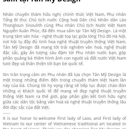
Nhân chuyến thăm hữu nghị chính thức Việt Nam, Phu nhân
Tổng Bí thư, Chủ tịch nước Cộng hoà Dân chủ Nhân dân Lào
Thongloun Sisoulith cùng Phu nhân Chủ tịch Nước Việt Nam
Nguyễn Xuân Phúc, đã đến mua sắm tại Tân Mỹ Design. Là một
trung tâm văn hóa - nghệ thuật toạ lạc giữa lòng Thủ đô Hà Nội,
nơi hội tụ đầy đủ tinh hoa nghệ thuật truyền thống Việt Nam,
Tân Mỹ Design đã mang tới trải nghiệm văn hoá, nghệ thuật
đặc sắc, gây ấn tượng sâu đậm tới Phu nhân nước bạn, góp
phần quảng bá thêm hình ảnh con người và đất nước Việt Nam
tươi đẹp và thân thiện tới bạn bè quốc tế.
Xin trân trọng cảm ơn Phu nhân đã lựa chọn Tân Mỹ Design là
một trong những điểm đến trong chuyến thăm Việt Nam lần
này của bà. Chúng tôi hy vọng rằng sẽ tiếp tục được chào đón
những vị khách quốc tế để mang vẻ đẹp nghệ thuật truyền
thống Việt Nam ra thế giới, góp phần gắn kết tình hữu nghị
giữa các dân tộc bằng văn hoá và nghệ thuật truyền thống lâu
đời đặc sắc của đất Việt.
-----
It is our honor to welcome First lady of Laos, and First lady of
Vietnam to our center of Vietnamese traditional art located in