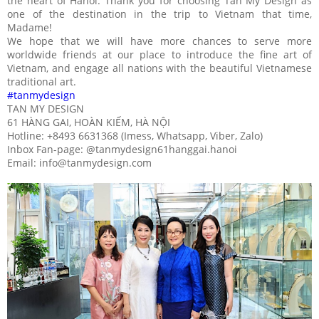
the heart of Hanoi. Thank you for choosing Tan My Design as
one of the destination in the trip to Vietnam that time,
Madame!
We hope that we will have more chances to serve more
worldwide friends at our place to introduce the fine art of
Vietnam, and engage all nations with the beautiful Vietnamese
traditional art.
#tanmydesign
TAN MY DESIGN
61 HÀNG GAI, HOÀN KIẾM, HÀ NỘI
Hotline: +8493 6631368 (Imess, Whatsapp, Viber, Zalo)
Inbox Fan-page: @tanmydesign61hanggai.hanoi
Email: info@tanmydesign.com