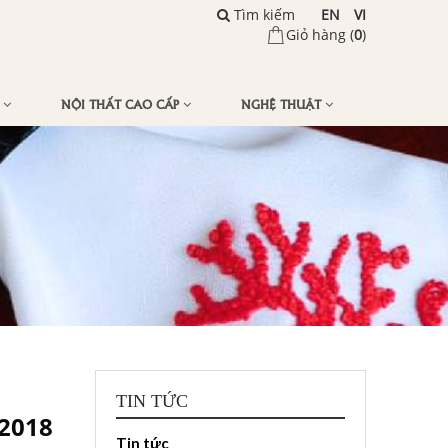
Tìm kiếm
EN
VI
Giỏ hàng (
0
)
Ế
NỘI THẤT CAO CẤP
NGHỆ THUẬT
TIN TỨC
/2018
Tin tức