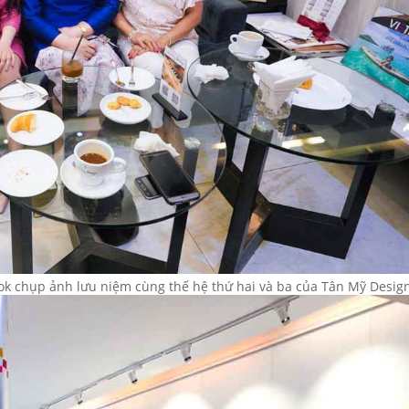
k chụp ảnh lưu niệm cùng thế hệ thứ hai và ba của Tân Mỹ Desig