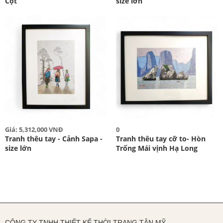
Cột
size lớn
Giá: 5,312,000 VNĐ
0
Tranh thêu tay - Cảnh Sapa -
Tranh thêu tay cỡ to- Hòn
size lớn
Trống Mái vịnh Hạ Long
CÔNG TY TNHH THIẾT KẾ THỜI TRANG TÂN MỸ