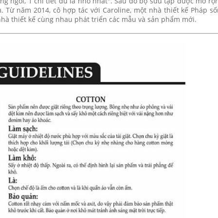
ng ngồi, 1 chi tiết dù là nhỏ nhất". Sau đó bộ sưu tập được mở rộ
. Từ năm 2014, cô hợp tác với Caroline, một nhà thiết kế Pháp số
nhà thiết kế cùng nhau phát triển các mẫu và sản phẩm mới.