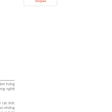
 cảm hứng
hung nghệ
i các bức
vào những