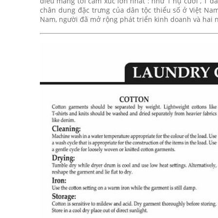
điều mang tới cảm xúc lớn nhất : như 1 nụ cười , 1 dá
chân dung đặc trưng của dân tộc thiểu số ở Việt Nam
Nam, người đã mở rộng phát triển kinh doanh và hai 