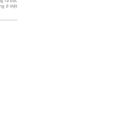
ng ra bức
ng ở Việt